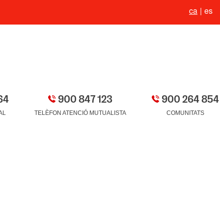
ca
es
64
900 847 123
900 264 854
AL
TELÈFON ATENCIÓ MUTUALISTA
COMUNITATS