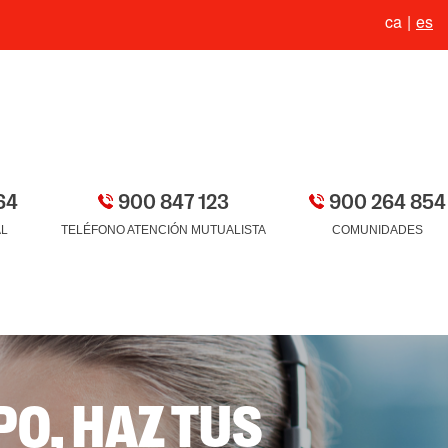
ca
es
64
900 847 123
900 264 854
AL
TELÉFONO ATENCIÓN MUTUALISTA
COMUNIDADES
O, HAZ TUS